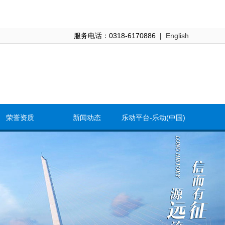
服务电话：0318-6170886 |
English
荣誉资质
新闻动态
乐动平台-乐动(中国)
一站式服务平台