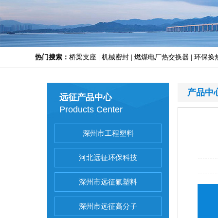
热门搜索：
桥梁支座 | 机械密封 | 燃煤电厂热交换器 | 环保换
产品中
远征产品中心
Products Center
深州市工程塑料
河北远征环保科技
深州市远征氟塑料
深州市远征高分子