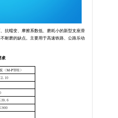
、抗蠕变、摩擦系数低、磨耗小的新型支座滑
烯不耐磨的缺点。主要用于高速铁路、公路乐动