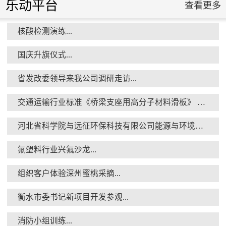
乐动平台
查看更多
核酸检测演练...
国庆升旗仪式...
省发改委领导来我公司调研走访...
交通运输行业标准《桥梁支座用高分子材料滑板》 送审稿审查会在京召开...
河北省科学院与远征环保科技有限公司能源与环境新材料成果转化基地签约暨揭牌仪式...
氟塑料行业兴氟沙龙...
组织客户体验深州蜜桃采摘...
衡水市委书记新项目开发参观...
消防小组训练...