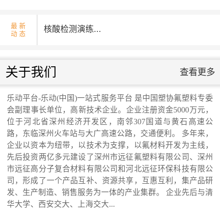
乐动平台-乐动(中
国)一站式服务平台
最 新
核酸检测演练...
动 态
乐动平台-乐动(中
国)一站式服务平台
国庆升旗仪式...
关于我们
查看更多
省发改委领导来我公司调研走访...
乐动平台-乐动(中国)一站式服务平台 是中国塑协氟塑料专委
会副理事长单位，高新技术企业。企业注册资金5000万元，
交通运输行业标准《桥梁支座用高分子材料
位于河北省深州经济开发区，南邻307国道与黄石高速公
路，东临深州火车站与大广高速公路，交通便利。 多年来，
企业以资本为纽带，以技术为支撑，以氟材料开发为主线，
滑板》 送审稿审查会在京召开...
先后投资两亿多元建设了深州市远征氟塑料有限公司、深州
市远征高分子复合材料有限公司和河北远征环保科技有限公
河北省科学院与远征环保科技有限公司能源
司，形成了一个产品互补、资源共享，互惠互利，集产品研
发、生产制造、销售服务为一体的产业集群。 企业先后与清
华大学、西安交大、上海交大...
与环境新材料成果转化基地签约暨揭牌仪