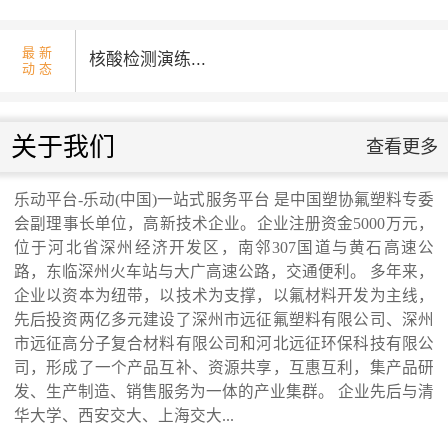
乐动平台-乐动(中
国)一站式服务平台
最 新
核酸检测演练...
动 态
乐动平台-乐动(中
国)一站式服务平台
国庆升旗仪式...
关于我们
查看更多
省发改委领导来我公司调研走访...
乐动平台-乐动(中国)一站式服务平台 是中国塑协氟塑料专委
会副理事长单位，高新技术企业。企业注册资金5000万元，
交通运输行业标准《桥梁支座用高分子材料
位于河北省深州经济开发区，南邻307国道与黄石高速公
路，东临深州火车站与大广高速公路，交通便利。 多年来，
企业以资本为纽带，以技术为支撑，以氟材料开发为主线，
滑板》 送审稿审查会在京召开...
先后投资两亿多元建设了深州市远征氟塑料有限公司、深州
市远征高分子复合材料有限公司和河北远征环保科技有限公
河北省科学院与远征环保科技有限公司能源
司，形成了一个产品互补、资源共享，互惠互利，集产品研
发、生产制造、销售服务为一体的产业集群。 企业先后与清
华大学、西安交大、上海交大...
与环境新材料成果转化基地签约暨揭牌仪