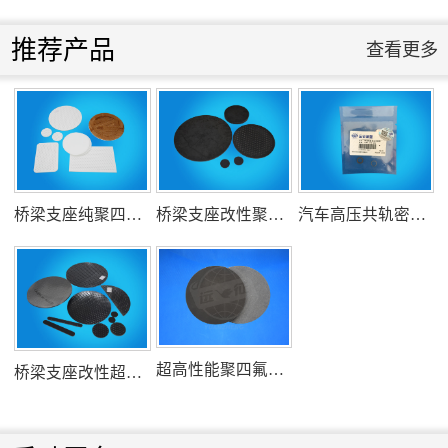
式...
推荐产品
查看更多
氟塑料行业兴氟沙龙...
组织客户体验深州蜜桃采摘...
衡水市委书记新项目开发参观...
桥梁支座纯聚四氟乙烯滑板
桥梁支座改性聚四氟乙烯滑板
汽车高压共轨密封圈
消防小组训练...
衡水安全局长参观...
超高性能聚四氟乙烯滑板
桥梁支座改性超高分子量聚乙烯滑板