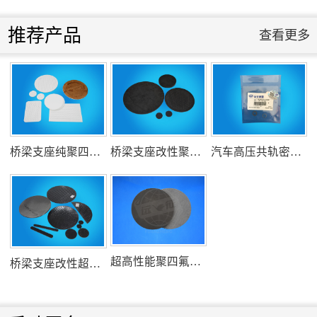
式...
推荐产品
查看更多
氟塑料行业兴氟沙龙...
组织客户体验深州蜜桃采摘...
衡水市委书记新项目开发参观...
桥梁支座纯聚四氟乙烯滑板
桥梁支座改性聚四氟乙烯滑板
汽车高压共轨密封圈
消防小组训练...
衡水安全局长参观...
超高性能聚四氟乙烯滑板
桥梁支座改性超高分子量聚乙烯滑板