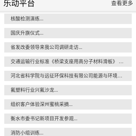
乐动平台
查看更多
核酸检测演练...
国庆升旗仪式...
省发改委领导来我公司调研走访...
交通运输行业标准《桥梁支座用高分子材料滑板》 送审稿审查会在京召开...
河北省科学院与远征环保科技有限公司能源与环境新材料成果转化基地签约暨揭牌仪式...
氟塑料行业兴氟沙龙...
组织客户体验深州蜜桃采摘...
衡水市委书记新项目开发参观...
消防小组训练...