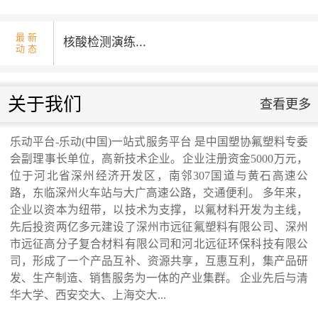
乐动平台-乐动(中
国)一站式服务平台
最 新
核酸检测演练...
动 态
乐动平台-乐动(中
国)一站式服务平台
国庆升旗仪式...
关于我们
查看更多
省发改委领导来我公司调研走访...
乐动平台-乐动(中国)一站式服务平台 是中国塑协氟塑料专委
会副理事长单位，高新技术企业。企业注册资金5000万元，
交通运输行业标准《桥梁支座用高分子材料
位于河北省深州经济开发区，南邻307国道与黄石高速公
路，东临深州火车站与大广高速公路，交通便利。 多年来，
企业以资本为纽带，以技术为支撑，以氟材料开发为主线，
滑板》 送审稿审查会在京召开...
先后投资两亿多元建设了深州市远征氟塑料有限公司、深州
市远征高分子复合材料有限公司和河北远征环保科技有限公
河北省科学院与远征环保科技有限公司能源
司，形成了一个产品互补、资源共享，互惠互利，集产品研
发、生产制造、销售服务为一体的产业集群。 企业先后与清
华大学、西安交大、上海交大...
与环境新材料成果转化基地签约暨揭牌仪