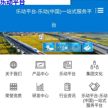
乐动平台
乐动平台-乐动(中国)一站式服务平
乐动平台
台
关于我们
产品中心
远征研发中心
创新能力
集团文化
关于我们
产品中心
乐动平台
集团文化
荣誉资质
荣誉资质
研发中心
行业资讯
乐动平台-乐动
新闻动态
(中国)一站式
服务平台