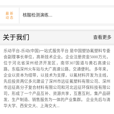
乐动平台-乐动(中
国)一站式服务平台
最 新
核酸检测演练...
动 态
乐动平台-乐动(中
国)一站式服务平台
国庆升旗仪式...
关于我们
查看更多
省发改委领导来我公司调研走访...
乐动平台-乐动(中国)一站式服务平台 是中国塑协氟塑料专委
会副理事长单位，高新技术企业。企业注册资金5000万元，
交通运输行业标准《桥梁支座用高分子材料
位于河北省深州经济开发区，南邻307国道与黄石高速公
路，东临深州火车站与大广高速公路，交通便利。 多年来，
企业以资本为纽带，以技术为支撑，以氟材料开发为主线，
滑板》 送审稿审查会在京召开...
先后投资两亿多元建设了深州市远征氟塑料有限公司、深州
市远征高分子复合材料有限公司和河北远征环保科技有限公
河北省科学院与远征环保科技有限公司能源
司，形成了一个产品互补、资源共享，互惠互利，集产品研
发、生产制造、销售服务为一体的产业集群。 企业先后与清
华大学、西安交大、上海交大...
与环境新材料成果转化基地签约暨揭牌仪