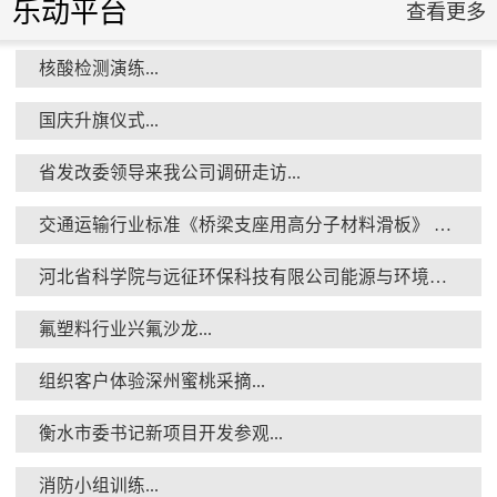
乐动平台
查看更多
核酸检测演练...
国庆升旗仪式...
省发改委领导来我公司调研走访...
交通运输行业标准《桥梁支座用高分子材料滑板》 送审稿审查会在京召开...
河北省科学院与远征环保科技有限公司能源与环境新材料成果转化基地签约暨揭牌仪式...
氟塑料行业兴氟沙龙...
组织客户体验深州蜜桃采摘...
衡水市委书记新项目开发参观...
消防小组训练...